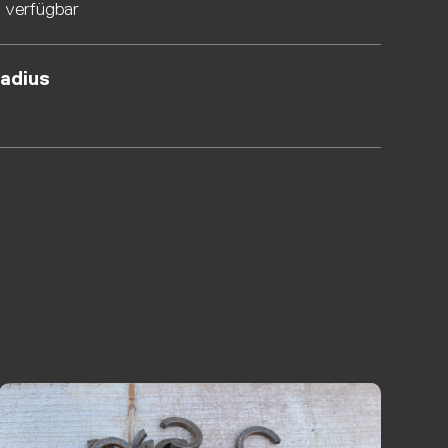
g verfügbar
radius