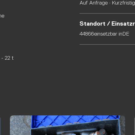
Auf Anfrage · Kurzfristi
me
Standort / Einsatz
44866
einsetzbar in
DE
- 22 t