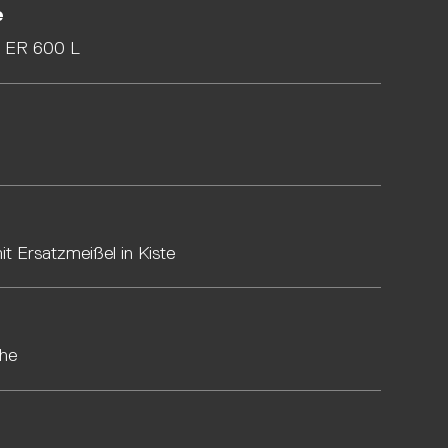
e
e ER 600 L
t Ersatzmeißel in Kiste
che